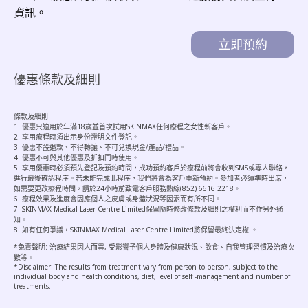
資訊。
優惠條款及細則
條款及細則
1. 優惠只適用於年滿18歲並首次試用SKINMAX任何療程之女性新客戶。
2. 享用療程時須出示身份證明文件登記。
3. 優惠不設退款、不得轉讓、不可兌換現金/產品/禮品。
4. 優惠不可與其他優惠及折扣同時使用。
5. 享用優惠時必須預先登記及預約時間，成功預約客戶於療程前將會收到SMS或專人聯絡，
進行最後確認程序。若未能完成此程序，我們將會為客戶重新預約。參加者必須準時出席，
如需要更改療程時間，請於24小時前致電客戶服務熱線(852) 6616 2218。
6. 療程效果及進度會因應個人之皮膚或身體狀況等因素而有所不同。
7. SKINMAX Medical Laser Centre Limited保留隨時修改條款及細則之權利而不作另外通
知。
8. 如有任何爭議，SKINMAX Medical Laser Centre Limited將保留最終決定權 。
*免責聲明: 治療結果因人而異, 受影響予個人身體及健康狀況、飲食、自我管理習慣及治療次
數等。
*Disclaimer: The results from treatment vary from person to person, subject to the
individual body and health conditions, diet, level of self -management and number of
treatments.