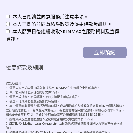
本人已閱讀並同意服務前注意事項。
本人已閱讀並同意私隱政策及優惠條款及細則。
本人願意日後繼續收取SKINMAX之服務資料及宣傳
資訊。
優惠條款及細則
條款及細則
1. 優惠只適用於年滿18歲並首次試用SKINMAX任何療程之女性新客戶。
2. 享用療程時須出示身份證明文件登記。
3. 優惠不設退款、不得轉讓、不可兌換現金/產品/禮品。
4. 優惠不可與其他優惠及折扣同時使用。
5. 享用優惠時必須預先登記及預約時間，成功預約客戶於療程前將會收到SMS或專人聯絡，
進行最後確認程序。若未能完成此程序，我們將會為客戶重新預約。參加者必須準時出席，
如需要更改療程時間，請於24小時前致電客戶服務熱線(852) 6616 2218。
6. 療程效果及進度會因應個人之皮膚或身體狀況等因素而有所不同。
7. SKINMAX Medical Laser Centre Limited保留隨時修改條款及細則之權利而不作另外通
知。
8. 如有任何爭議，SKINMAX Medical Laser Centre Limited將保留最終決定權 。