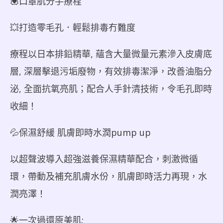
💟口罩肌分手療程
💥打造零毛孔．輕鬆排毒冇難度
療程以日本排鉛精華, 蘊含大量微量元素滲入皮膚底
層, 深層擊退污垢廢物，有效排毒潔淨，改善油脂分
泌, 全面抗氧亮肌；配合人手針清技術，令毛孔即時
收細！
💦保濕舒緩 肌膚即時水潤pump up
以超聲波導入超強滋養保濕精華配合，刺激微循
環，帶動及補充肌膚水份，肌膚即時活力再現，水
潤亮澤！
🌟一次過還原美肌: